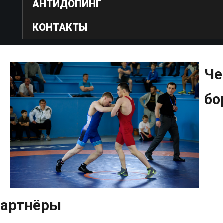
АНТИДОПИНГ
КОНТАКТЫ
Че
бо
артнёры