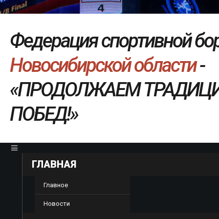
Ф
е
д
е
р
а
ц
и
я
с
п
о
р
т
и
в
н
о
й
б
о
Н
о
в
о
с
и
б
и
р
с
к
о
й
о
б
л
а
с
т
и
-
«
П
Р
О
Д
О
Л
Ж
А
Е
М
Т
Р
А
Д
И
Ц
П
О
Б
Е
Д
!
»
ГЛАВНАЯ
Главное
Новости